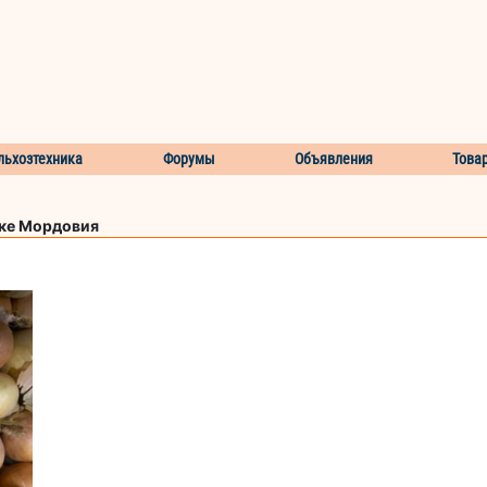
льхозтехника
Форумы
Объявления
Това
ике Мордовия