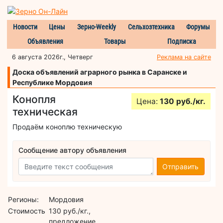
Новости
Цены
Зерно-Weekly
Сельхозтехника
Форумы
Объявления
Товары
Подписка
6 августа 2026г., Четверг
Реклама на сайте
Доска объявлений аграрного рынка в Саранске и
Республике Мордовия
Конопля
Цена:
130 руб./кг.
техническая
Продаём коноплю техническую
Сообщение автору объявления
Отправить
Регионы:
Мордовия
Стоимость
130 руб./кг.,
предложение